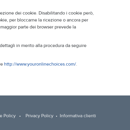
icezione dei cookie. Disabilitando i cookie però,
okie, per bloccarne la ricezione o ancora per
La maggior parte dei browser prevede la
dettagli in merito alla procedura da seguire
are
http://www.youronlinechoices.com/
.
e Policy
•
Privacy Policy
•
Informativa clienti