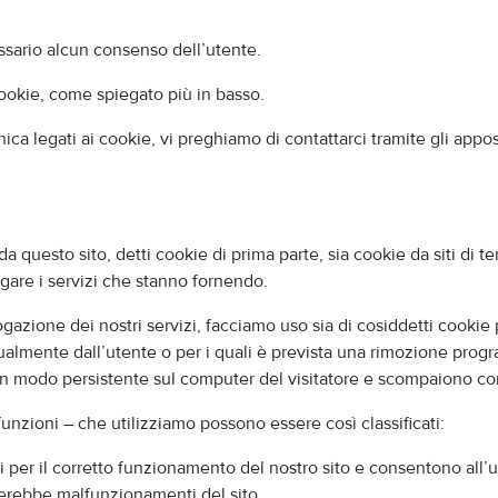
essario alcun consenso dell’utente.
cookie, come spiegato più in basso.
ica legati ai cookie, vi preghiamo di contattarci tramite gli apposi
 questo sito, detti cookie di prima parte, sia cookie da siti di te
ogare i servizi che stanno fornendo.
rogazione dei nostri servizi, facciamo uso sia di cosiddetti cooki
lmente dall’utente o per i quali è prevista una rimozione progra
n modo persistente sul computer del visitatore e scompaiono con
 funzioni – che utilizziamo possono essere così classificati:
 per il corretto funzionamento del nostro sito e consentono all’ut
erebbe malfunzionamenti del sito.