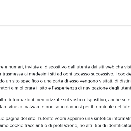
i
Contattaci
e e numeri, inviate al dispositivo dell’utente dai siti web che visi
o ritrasmesse ai medesimi siti ad ogni accesso successivo. I cooki
do un sito specifico o una parte di esso vengono visitati, di disting
tori a migliorare il sito e l’esperienza di navigazione degli utenti
tre informazioni memorizzate sul vostro dispositivo, anche se è 
lare virus o malware e non sono dannosi per il terminale dell’ute
 pagina del sito, l’utente vedrà apparire una sintetica informativ
amo cookie traccianti o di profilazione, né altri tipi di identificato